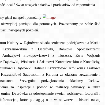
ość, ocalić świat naszych dziadów i pradziadów od zapomnienia.
my głusi na apel i pomóżmy
 niezwykłej pamiątki dla potomnych. Pozostawmy po sobie ślad
uacji następnych pokoleń.
um Kultury w Dąbrówce składa serdeczne podziękowania Marii i
i Krzyżanowskim z Dąbrówki, Bankowi Spółdzielczemu
 Andrzejowi Prokopowiczowi z Tłuszcza, Ewie Wojsznis
 z Dąbrówki, Wiolettcie i Adamowi Korzeniewskim z Kowalichy,
ulikowi z Dąbrówki, Halinie i Krzysztofowi Królikom z Laskowa
 Krzysztofowi Sadowskim z Karpina za okazane zrozumienie i
inansowe. Szczególne podziękowania składamy Jackowi
iemu za inspirację i pomoc w realizacji wystawy, a także
gminy Dąbrówka za udostępnienie swoich rodzinnych fotografii i
informacje , które pomagają nam w odtworzeniu historii naszej