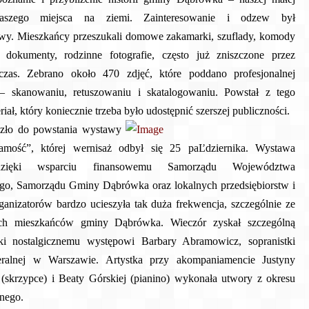
naszego miejsca na ziemi. Zainteresowanie i odzew był
wy. Mieszkańcy przeszukali domowe zakamarki, szuflady, komody
i dokumenty, rodzinne fotografie, często już zniszczone przez
czas. Zebrano około 470 zdjęć, które poddano profesjonalnej
 – skanowaniu, retuszowaniu i skatalogowaniu. Powstał z tego
iał, który koniecznie trzeba było udostępnić szerszej publiczności.
szło do powstania wystawy
samość”, której wernisaż odbył się 25 paĽdziernika. Wystawa
dzięki wsparciu finansowemu Samorządu Województwa
o, Samorządu Gminy Dąbrówka oraz lokalnych przedsiębiorstw i
rganizatorów bardzo ucieszyła tak duża frekwencja, szczególnie ze
ch mieszkańców gminy Dąbrówka. Wieczór zyskał szczególną
ki nostalgicznemu występowi Barbary Abramowicz, sopranistki
alnej w Warszawie. Artystka przy akompaniamencie Justyny
(skrzypce) i Beaty Górskiej (pianino) wykonała utwory z okresu
nego.