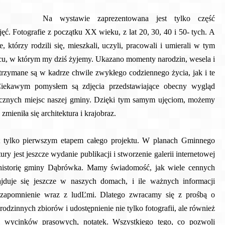
Na wystawie zaprezentowana jest tylko część
ęć. Fotografie z początku XX wieku, z lat 20, 30, 40 i 50- tych. A
e, którzy rodzili się, mieszkali, uczyli, pracowali i umierali w tym
u, w którym my dziś żyjemy. Ukazano momenty narodzin, wesela i
trzymane są w kadrze chwile zwykłego codziennego życia, jak i te
Ciekawym pomysłem są zdjęcia przedstawiające obecny wygląd
ycznych miejsc naszej gminy. Dzięki tym samym ujęciom, możemy
zmieniła się architektura i krajobraz.
t tylko pierwszym etapem całego projektu. W planach Gminnego
ry jest jeszcze wydanie publikacji i stworzenie galerii internetowej
 historię gminy Dąbrówka. Mamy świadomość, jak wiele cennych
jduje się jeszcze w naszych domach, i ile ważnych informacji
zapomnienie wraz z ludĽmi. Dlatego zwracamy się z prośbą o
rodzinnych zbiorów i udostępnienie nie tylko fotografii, ale również
 wycinków prasowych, notatek. Wszystkiego tego, co pozwoli