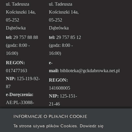
ul. Tadeusza
ul. Tadeusza
Kościuszki 14a,
Kościuszki 14a,
05-252
05-252
Dąbrówka
Dąbrówka
tel:
29 757 88 88
tel:
29 757 85 12
(godz: 8:00 -
(godz: 8:00 -
16:00)
16:00)
REGON:
e-
017477163
mail:
biblioteka@gckdabrowka.net.pl
NIP:
125-119-92-
REGON:
87
141608005
e-Doręczenia:
NIP:
125-151-
AE:PL-33088-
21-46
26340-WRAUH-
e-Doręczenia:
INFORMACJE O PLIKACH COOKIE
24
AE:PL-52126-
Ta strona używa plików Cookies. Dowiedz się
95724-IWCIA-29