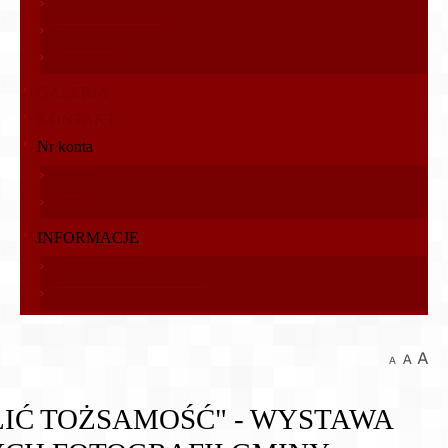
BIP
Klauzula RODO
Standardy
GALERIA
KONTAKT
Nr konta
GCK
GBP
INFORMACJE
WIZERUNEK
Deklaracja Dostępności
IĆ TOŻSAMOŚĆ" - WYSTAWA