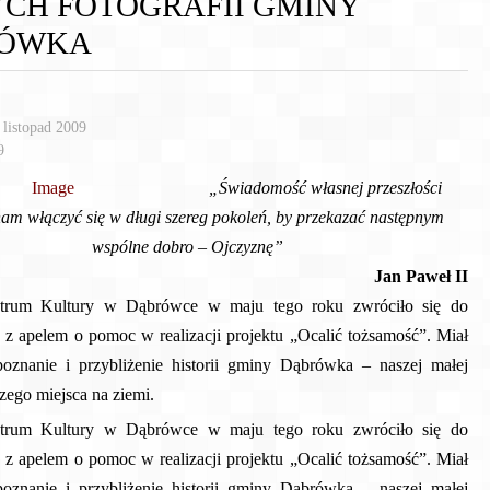
YCH FOTOGRAFII GMINY
ÓWKA
listopad 2009
9
„Świadomość własnej przeszłości
m włączyć się w długi szereg pokoleń, by przekazać następnym
wspólne dobro – Ojczyznę”
Jan Paweł II
rum Kultury w Dąbrówce w maju tego roku zwróciło się do
z apelem o pomoc w realizacji projektu „Ocalić tożsamość”. Miał
oznanie i przybliżenie historii gminy Dąbrówka – naszej małej
zego miejsca na ziemi.
rum Kultury w Dąbrówce w maju tego roku zwróciło się do
z apelem o pomoc w realizacji projektu „Ocalić tożsamość”. Miał
oznanie i przybliżenie historii gminy Dąbrówka – naszej małej